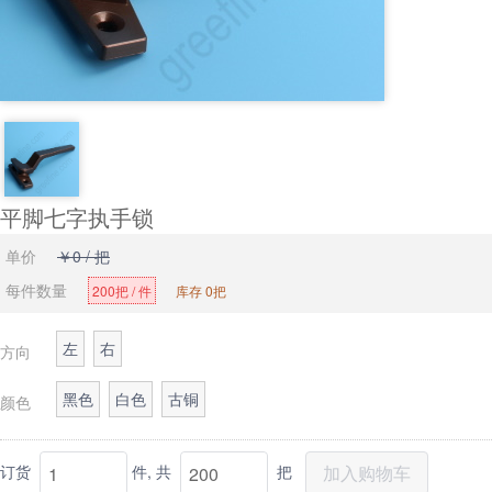
平脚七字执手锁
单价
￥0 / 把
每件数量
200把 / 件
库存 0把
左
右
方向
黑色
白色
古铜
颜色
订货
件,
共
把
加入购物车