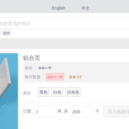
|
中文
English
促销
铝合页
单价
￥0 / 个
每件数量
200个 / 件
库存 0个
黑色
白色
沙灰色
颜色
订货
件,
共
个
加入购物