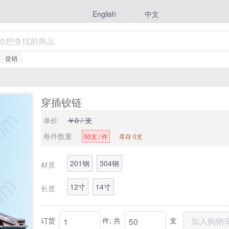
|
中文
English
促销
穿插铰链
单价
￥0 / 支
每件数量
50支 / 件
库存 0支
201钢
304钢
材质
12寸
14寸
长度
订货
件,
共
支
加入购物