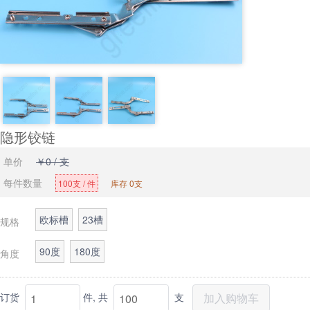
隐形铰链
单价
￥0 / 支
每件数量
100支 / 件
库存 0支
欧标槽
23槽
规格
90度
180度
角度
订货
件,
共
支
加入购物车