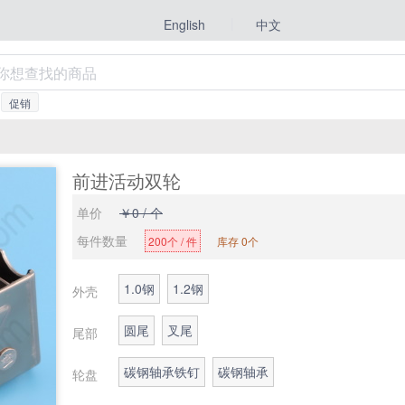
|
中文
English
促销
前进活动双轮
单价
￥0 / 个
每件数量
200个 / 件
库存 0个
1.0钢
1.2钢
外壳
圆尾
叉尾
尾部
碳钢轴承铁钉
碳钢轴承
轮盘