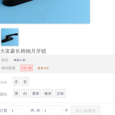
大富豪长柄钢月牙锁
单价
￥0 / 个
每件数量
1个 / 件
库存 0个
左
右
方向
黑
白
香槟
银灰
沙灰
颜色
订货
件,
共
个
加入购物车