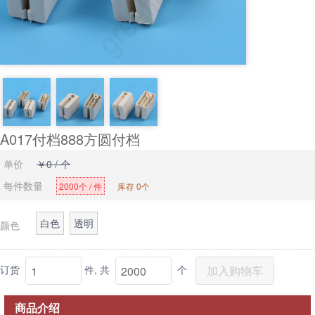
A017付档888方圆付档
单价
￥0 / 个
每件数量
2000个 / 件
库存 0个
白色
透明
颜色
订货
件,
共
个
加入购物车
商品介绍