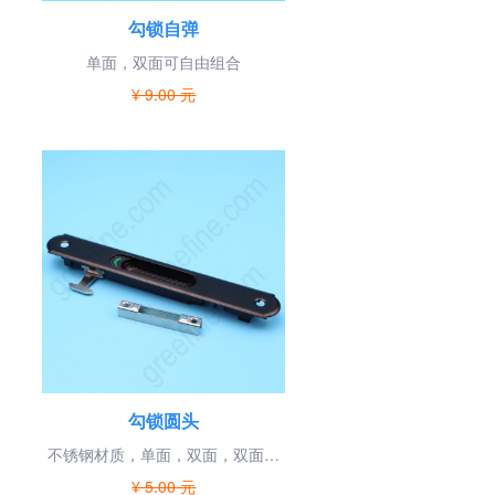
勾锁自弹
单面，双面可自由组合
¥ 9.00 元
勾锁圆头
不锈钢材质，单面，双面，双面带
匙多种组合
¥ 5.00 元