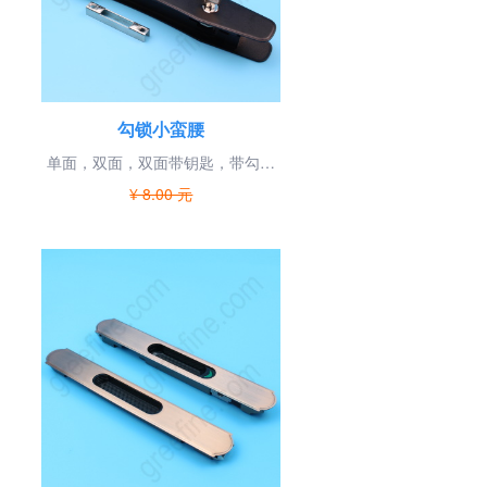
勾锁小蛮腰
单面，双面，双面带钥匙，带勾，
自调，拨叉款自由组合
¥ 8.00 元