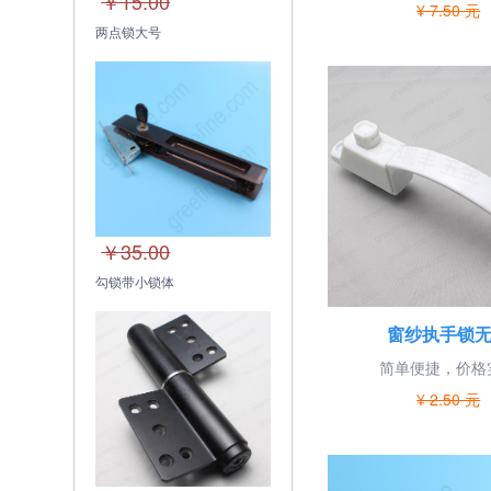
￥15.00
¥ 7.50 元
两点锁大号
￥35.00
勾锁带小锁体
窗纱执手锁
简单便捷，价格
¥ 2.50 元