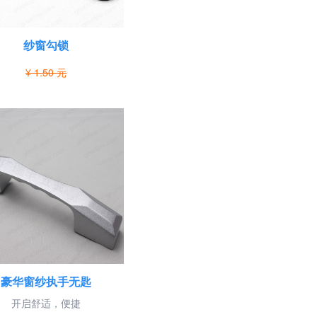
纱窗勾锁
¥ 1.50 元
豪华窗纱执手无匙
开启舒适，便捷