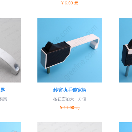
¥ 6.00 元
无匙
纱窗执手锁宽柄
实惠
按钮面加大，方便
¥ 11.00 元