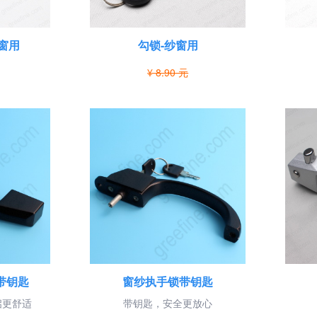
窗用
勾锁-纱窗用
¥ 8.90 元
带钥匙
窗纱执手锁带钥匙
启更舒适
带钥匙，安全更放心