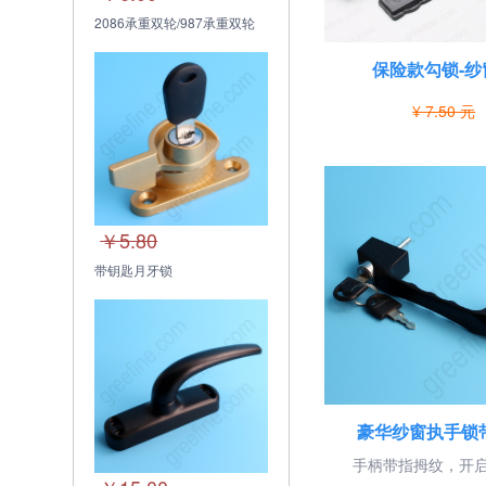
2086承重双轮/987承重双轮
保险款勾锁-纱
¥ 7.50 元
￥5.80
带钥匙月牙锁
豪华纱窗执手锁
手柄带指拇纹，开