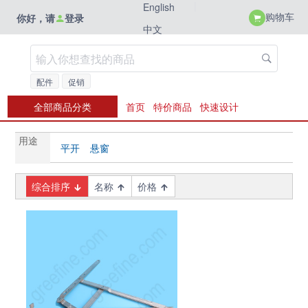
|
English
购物车
你好，请
登录
中文
配件
促销
全部商品分类
首页
特价商品
快速设计
用途
平开
悬窗
综合排序
名称
价格