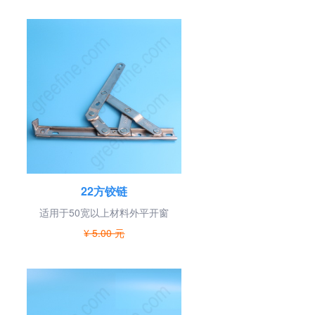
22方铰链
适用于50宽以上材料外平开窗
¥ 5.00 元